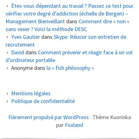
Êtes-vous dépendant au travail ? Passez ce test pour
vérifier votre degré d’addiction (échelle de Bergen) –
Management Bienveillant
dans
Comment dire « non »
sans vexer ? Voici la méthode DESC
Yves Gautier
dans
Skype: Réussir son entretien de
recrutement
David
dans
Comment prévenir et réagir face à un vol
d’ordinateur portable
Anonyme
dans
la « fish philosophy »
COLONNE
Mentions légales
Politique de confidentialité
LATÉRALE
SUBSIDIAIRE
CONTENU
Fièrement propulsé par WordPress
·
Thème Kuorinka
par
Foxland
DU