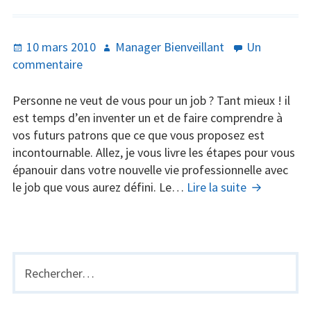
Publié
Auteur
10 mars 2010
Manager Bienveillant
Un
le
sur
commentaire
Et
si
Personne ne veut de vous pour un job ? Tant mieux ! il
vous
est temps d’en inventer un et de faire comprendre à
inventiez
vos futurs patrons que ce que vous proposez est
votre
incontournable. Allez, je vous livre les étapes pour vous
prochain
épanouir dans votre nouvelle vie professionnelle avec
job
Et
le job que vous aurez défini. Le…
Lire la suite
si
vous
inventiez
votre
Rechercher :
BARRE
prochain
LATÉRALE
job
PRINCIPALE