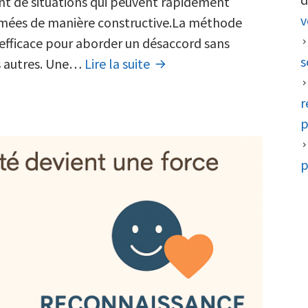
DESC
t de situations qui peuvent rapidement
v
:
rimées de manière constructive.La méthode
un
efficace pour aborder un désaccord sans
s
La
outil
es autres. Une…
Lire la suite
méthode
essentiel
r
DESC
pour
p
:
une
un
communication
p
outil
assertive
essentiel
et
pour
bienveillante
une
en
communication
entreprise
assertive
et