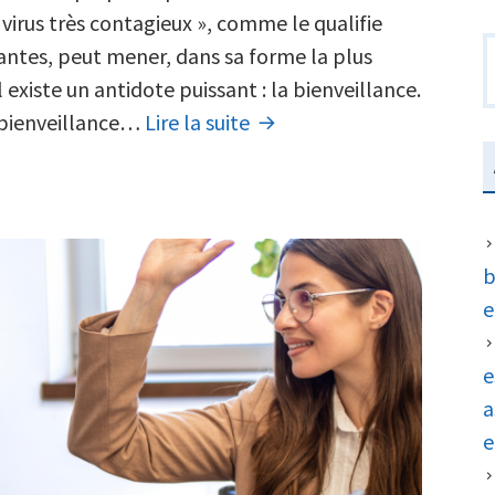
bienveillance
« virus très contagieux », comme le qualifie
R
:
antes, peut mener, dans sa forme la plus
concilier
l existe un antidote puissant : la bienveillance.
La
bonheur
 bienveillance…
Lire la suite
juste
et
bienveillance
performance
:
durable
concilier
en
b
bonheur
entreprise
e
et
performance
e
durable
a
en
e
entreprise