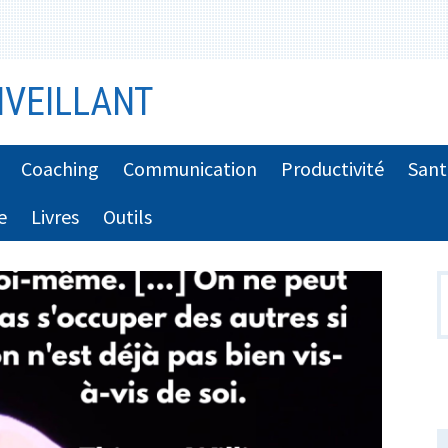
VEILLANT
Coaching
Communication
Productivité
Sant
e
Livres
Outils
R