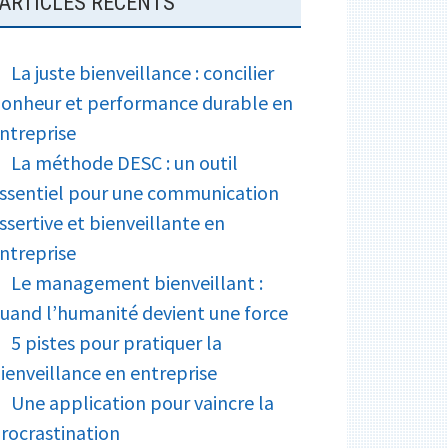
ARTICLES RÉCENTS
e
a
k
r
g
La juste bienveillance : concilier
e
onheur et performance durable en
r
ntreprise
La méthode DESC : un outil
ssentiel pour une communication
ssertive et bienveillante en
ntreprise
Le management bienveillant :
uand l’humanité devient une force
5 pistes pour pratiquer la
ienveillance en entreprise
Une application pour vaincre la
rocrastination