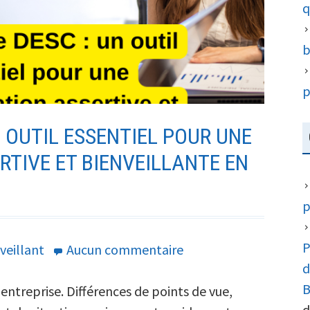
q
b
p
 OUTIL ESSENTIEL POUR UNE
TIVE ET BIENVEILLANTE EN
p
P
sur
veillant
Aucun commentaire
d
La
B
méthode
 entreprise. Différences de points de vue,
d