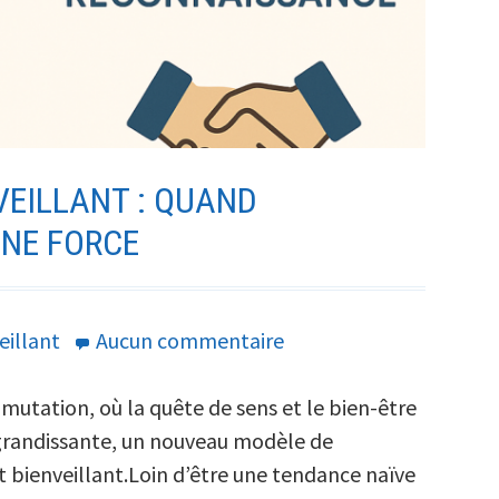
bienveillante
en
entreprise
EILLANT : QUAND
UNE FORCE
sur
eillant
Aucun commentaire
Le
management
mutation, où la quête de sens et le bien-être
bienveillant
grandissante, un nouveau modèle de
:
bienveillant.Loin d’être une tendance naïve