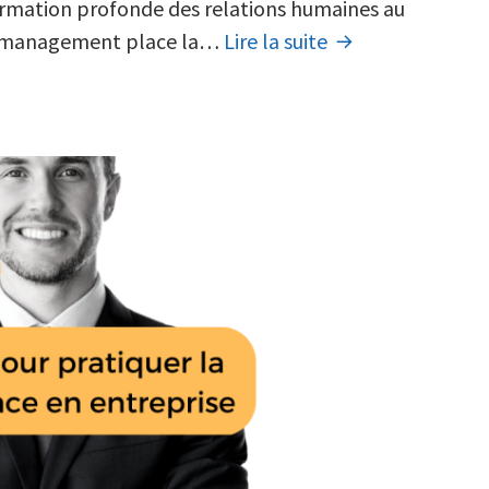
quand
formation profonde des relations humaines au
l’humanité
Le
de management place la…
Lire la suite
devient
management
une
bienveillant
force
:
quand
l’humanité
devient
une
force