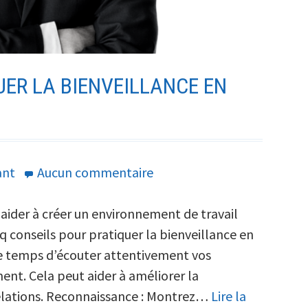
UER LA BIENVEILLANCE EN
sur
ant
Aucun commentaire
5
pistes
 aider à créer un environnement de travail
pour
nq conseils pour pratiquer la bienveillance en
pratiquer
 le temps d’écouter attentivement vos
la
ent. Cela peut aider à améliorer la
bienveillance
elations. Reconnaissance : Montrez…
Lire la