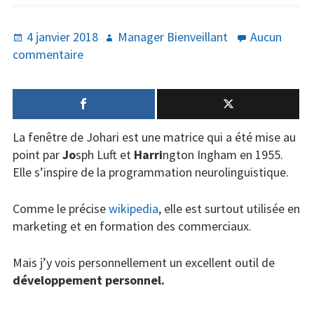
Publié
Auteur
4 janvier 2018
Manager Bienveillant
Aucun
le
sur
commentaire
Estime
de
soi
et
La fenêtre de Johari est une matrice qui a été mise au
communication
point par
Jo
sph Luft et
Harri
ngton Ingham en 1955.
:
Elle s’inspire de la programmation neurolinguistique.
ouvrez
la
Comme le précise
wikipedia
, elle est surtout utilisée en
fenêtre
marketing et en formation des commerciaux.
(de
Johari)
Mais j’y vois personnellement un excellent outil de
développement personnel.