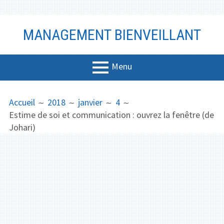
Aller
MANAGEMENT BIENVEILLANT
au
contenu
Menu
MENU
FIL
Management
Accueil
2018
janvier
4
PRINCIPAL
D'ARIANE
Estime de soi et communication : ouvrez la fenêtre (de
Bien-être
Johari)
Vidéo
Coaching
Communicati
on
Productivité