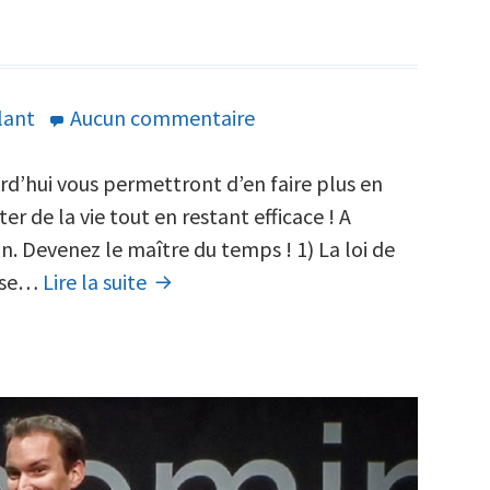
sur
lant
Aucun commentaire
Les
5
urd’hui vous permettront d’en faire plus en
lois
r de la vie tout en restant efficace ! A
pour
n. Devenez le maître du temps ! 1) La loi de
Les
maitriser
o se…
Lire la suite
5
votre
lois
temps
pour
et
maitriser
être
votre
plus
temps
efficace