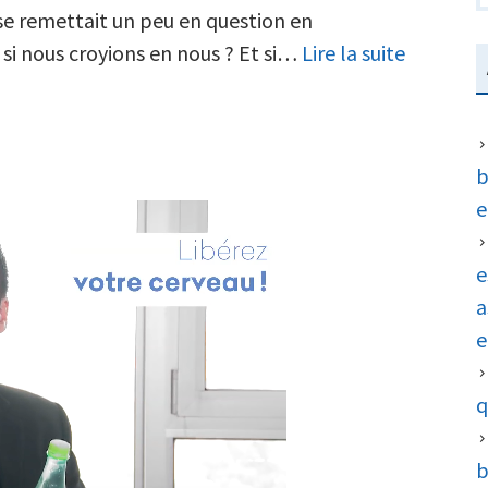
zone
e remettait un peu en question en
de
Sortons
si nous croyions en nous ? Et si…
Lire la suite
confort
de
pour
notre
améliorer
zone
b
notre
de
e
vie
confort
pour
e
améliore
a
notre
e
vie
q
b