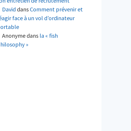
on entretien de recrutement
David
dans
Comment prévenir et
éagir face à un vol d’ordinateur
ortable
Anonyme
dans
la « fish
hilosophy »