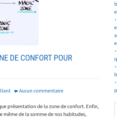
b
e
e
a
e
NE DE CONFORT POUR
q
b
p
sur
llant
Aucun commentaire
Sortons
R
de
ue présentation de la zone de confort. Enfin,
notre
t de même de la somme de nos habitudes,