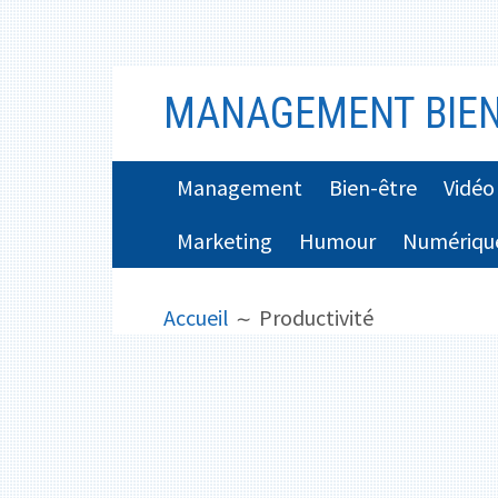
Aller
MANAGEMENT BIEN
au
contenu
MENU
Management
Bien-être
Vidéo
PRINCIPAL
Marketing
Humour
Numériqu
FIL
Accueil
Productivité
D'ARIANE