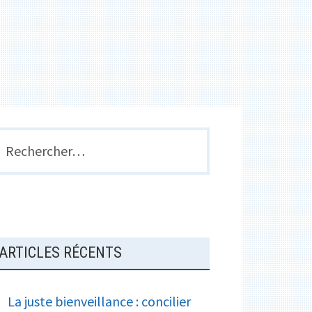
e
a
k
r
g
e
r
BARRE
echercher :
LATÉRALE
PRINCIPALE
ARTICLES RÉCENTS
La juste bienveillance : concilier