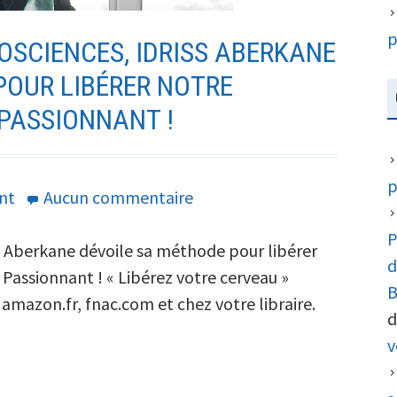
p
OSCIENCES, IDRISS ABERKANE
POUR LIBÉRER NOTRE
 PASSIONNANT !
p
sur
nt
Aucun commentaire
Spécialiste
P
des
ss Aberkane dévoile sa méthode pour libérer
d
neurosciences,
. Passionnant ! « Libérez votre cerveau »
B
Idriss
 amazon.fr, fnac.com et chez votre libraire.
d
Aberkane
v
dévoile
sa