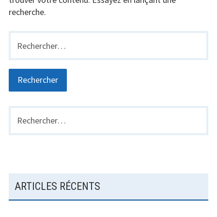
recherche.
Santé
Rechercher :
Créativité
Techno
Marketing
Humour
Rechercher :
BARRE
LATÉRALE
Numérique
PRINCIPALE
Livres
Outils
ARTICLES RÉCENTS