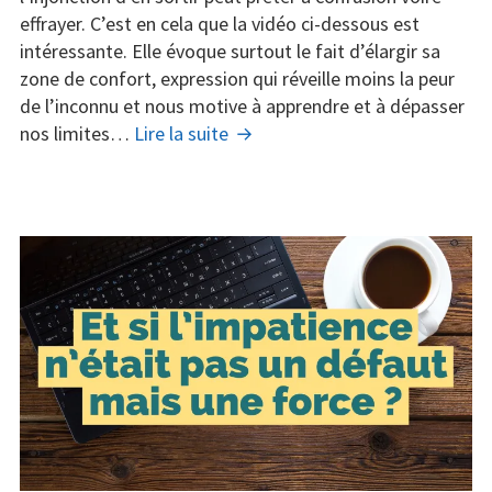
zone
effrayer. C’est en cela que la vidéo ci-dessous est
de
intéressante. Elle évoque surtout le fait d’élargir sa
confort
zone de confort, expression qui réveille moins la peur
de l’inconnu et nous motive à apprendre et à dépasser
Comment
nos limites…
Lire la suite
élargir
sa
zone
de
confort