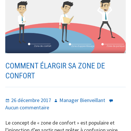
un
facteur
de
bien-
être
pour
tous
COMMENT ÉLARGIR SA ZONE DE
CONFORT
Publié
Auteur
26 décembre 2017
Manager Bienveillant
le
sur
Aucun commentaire
Comment
élargir
Le concept de « zone de confort » est populaire et
sa
l’injonction d’en sortir peut prêter à confusion voire