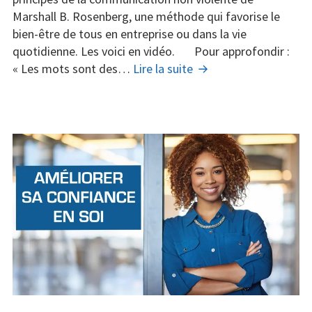
Non
Marshall B. Rosenberg, une méthode qui favorise le
Violente
bien-être de tous en entreprise ou dans la vie
et
quotidienne. Les voici en vidéo. Pour approfondir :
la
Les
« Les mots sont des…
Lire la suite
gestion
principes
des
de
conflits
Communication
Non
Violente
et
la
gestion
des
conflits