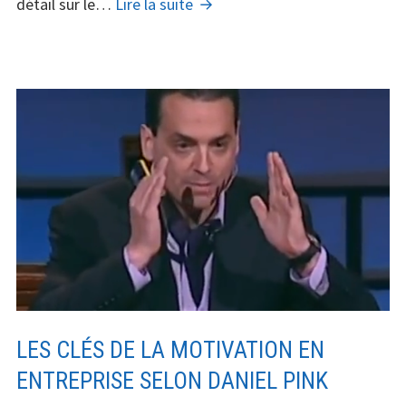
burn-
Quels
détail sur le…
Lire la suite
out
sont
?
les
symptômes
d’une
personne
souffrant
de
burn-
out
?
LES CLÉS DE LA MOTIVATION EN
ENTREPRISE SELON DANIEL PINK