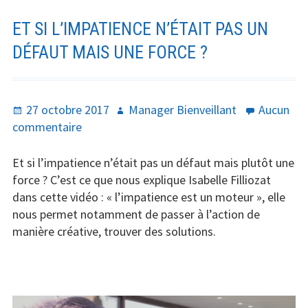
ET SI L’IMPATIENCE N’ÉTAIT PAS UN
DÉFAUT MAIS UNE FORCE ?
Publié
Auteur
27 octobre 2017
Manager Bienveillant
Aucun
le
sur
commentaire
Et
si
Et si l’impatience n’était pas un défaut mais plutôt une
l’impatience
force ? C’est ce que nous explique Isabelle Filliozat
n’était
dans cette vidéo : « l’impatience est un moteur », elle
pas
nous permet notamment de passer à l’action de
un
manière créative, trouver des solutions.
défaut
mais
une
force