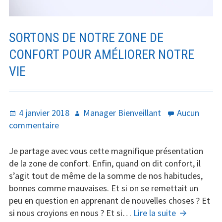
SORTONS DE NOTRE ZONE DE
CONFORT POUR AMÉLIORER NOTRE
VIE
Publié
Auteur
4 janvier 2018
Manager Bienveillant
Aucun
le
sur
commentaire
Sortons
de
Je partage avec vous cette magnifique présentation
notre
de la zone de confort. Enfin, quand on dit confort, il
zone
s’agit tout de même de la somme de nos habitudes,
de
bonnes comme mauvaises. Et si on se remettait un
confort
peu en question en apprenant de nouvelles choses ? Et
pour
Sortons
si nous croyions en nous ? Et si…
Lire la suite