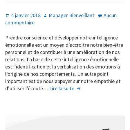
Publié
Auteur
4 janvier 2018
Manager Bienveillant
Aucun
le
sur
commentaire
Développer
l’intelligence
Prendre conscience et développer notre intelligence
émotionnelle
émotionnelle est un moyen d’accroitre notre bien-être
au
personnel et de contribuer à une amélioration de nos
travail
relations. La base de cette intelligence émotionnelle
:
est l’identification et la verbalisation des émotions à
un
l’origine de nos comportements. Un autre point
facteur
important est de nous appuyer sur notre empathie et
de
Développer
d’utiliser l’écoute…
Lire la suite
bien-
l’intelligence
être
émotionnelle
pour
au
tous
travail
: