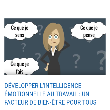
améliorer
de
notre
notre
vie
zone
de
confort
pour
améliorer
notre
vie
DÉVELOPPER L’INTELLIGENCE
ÉMOTIONNELLE AU TRAVAIL : UN
FACTEUR DE BIEN-ÊTRE POUR TOUS