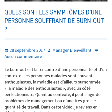
QUELS SONT LES SYMPTÔMES D’UNE
PERSONNE SOUFFRANT DE BURN-OUT
?
Publié
Auteur
28 septembre 2017
Manager Bienveillant
le
sur
Aucun commentaire
Quels
sont
Le burn-out est la rencontre d’une personnalité et d’un
les
contexte. Les personnes malades sont souvent
symptômes
enthousiastes, la maladie est d’ailleurs surnommée
d’une
« la maladie des enthousiastes », avec un côté
personne
perfectionniste. Quant au contexte, il peut s’agir de
souffrant
problèmes de management ou d’une très grosse
de
quantité de travail. Dans cette vidéo, je reviens en