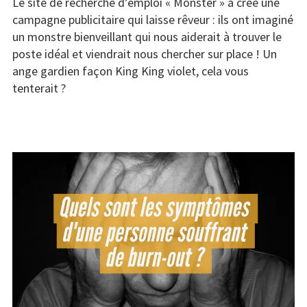
rêve
Le site de recherche d’emploi « Monster » a créé une
tous
campagne publicitaire qui laisse rêveur : ils ont imaginé
de
un monstre bienveillant qui nous aiderait à trouver le
ce
poste idéal et viendrait nous chercher sur place ! Un
« monstre »
ange gardien façon King King violet, cela vous
qui
tenterait ?
veille
sur
notre
carrière
!