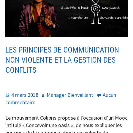
Santé
Créativité
Techno
LES PRINCIPES DE COMMUNICATION
Marketing
NON VIOLENTE ET LA GESTION DES
Humour
CONFLITS
Numérique
Livres
Publié
Auteur
4 mars 2018
Manager Bienveillant
Aucun
le
sur
commentaire
Outils
Les
principes
Le mouvement Colibris propose à l’occasion d’un Mooc
de
intitulé « Concevoir une oasis », de nous expliquer les
Communication
principes de la communication non violente de