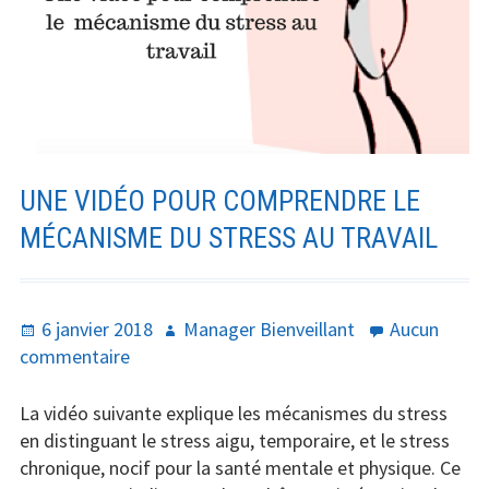
UNE VIDÉO POUR COMPRENDRE LE
MÉCANISME DU STRESS AU TRAVAIL
Publié
Auteur
6 janvier 2018
Manager Bienveillant
Aucun
le
sur
commentaire
Une
vidéo
La vidéo suivante explique les mécanismes du stress
pour
en distinguant le stress aigu, temporaire, et le stress
comprendre
chronique, nocif pour la santé mentale et physique. Ce