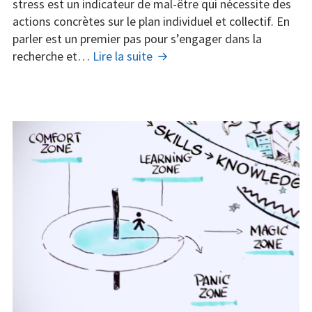
le
stress est un indicateur de mal-être qui nécessite des
mécanisme
actions concrètes sur le plan individuel et collectif. En
du
parler est un premier pas pour s’engager dans la
stress
Une
recherche et…
Lire la suite
au
vidéo
travail
pour
comprendre
le
mécanisme
du
stress
au
travail