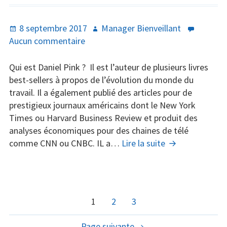
Publié
Auteur
8 septembre 2017
Manager Bienveillant
le
sur
Aucun commentaire
Les
clés
Qui est Daniel Pink ? Il est l’auteur de plusieurs livres
de
best-sellers à propos de l’évolution du monde du
la
travail. Il a également publié des articles pour de
motivation
prestigieux journaux américains dont le New York
en
Times ou Harvard Business Review et produit des
entreprise
analyses économiques pour des chaines de télé
selon
Les
comme CNN ou CNBC. IL a…
Lire la suite
Daniel
clés
Pink
de
la
motivation
PAGINATION
Page
Page
Page
1
2
3
en
DES
entreprise
Page suivante