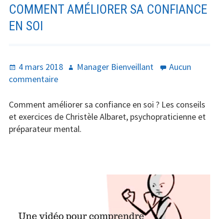
COMMENT AMÉLIORER SA CONFIANCE
EN SOI
Publié
Auteur
4 mars 2018
Manager Bienveillant
Aucun
le
sur
commentaire
Comment
améliorer
Comment améliorer sa confiance en soi ? Les conseils
sa
et exercices de Christèle Albaret, psychopraticienne et
confiance
préparateur mental.
en
soi