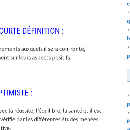
e
q
URTE DÉFINITION :
b
ènements auxquels il sera confronté,
p
ent sur leurs aspects positifs.
TIMISTE :
p
c la réussite, l’équilibre, la santé et il est
vérifié par les différentes études menées
P
tive.
d