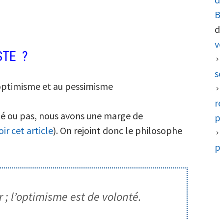
B
d
v
STE ?
s
’optimisme et au pessimisme
r
oté ou pas, nous avons une marge de
p
oir cet article
). On rejoint donc le philosophe
p
; l’optimisme est de volonté.