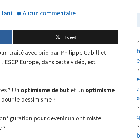
sur
llant
Aucun commentaire
L’optimisme
facilite
Tweet
la
réussite
b
our, traité avec brio par Philippe Gabilliet,
(même
e
 l’ESCP Europe, dans cette vidéo, est
en
e
.
temps
e
de
a
rtes ? Un
optimisme de but
et un
optimisme
crise)
e
 pour le pessimisme ?
q
configuration pour devenir un optimiste
e ?
b