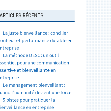
e
a
k
r
g
ARTICLES RÉCENTS
e
r
La juste bienveillance : concilier
onheur et performance durable en
ntreprise
La méthode DESC : un outil
ssentiel pour une communication
ssertive et bienveillante en
ntreprise
Le management bienveillant :
uand l’humanité devient une force
5 pistes pour pratiquer la
ienveillance en entreprise