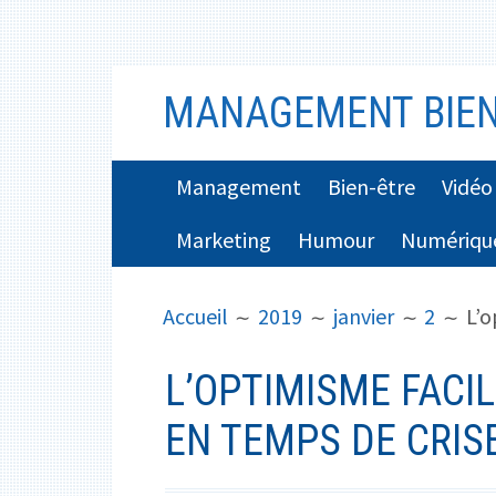
Aller
MANAGEMENT BIEN
au
contenu
MENU
Management
Bien-être
Vidéo
PRINCIPAL
Marketing
Humour
Numériqu
FIL
Accueil
2019
janvier
2
L’o
D'ARIANE
L’OPTIMISME FACIL
EN TEMPS DE CRIS