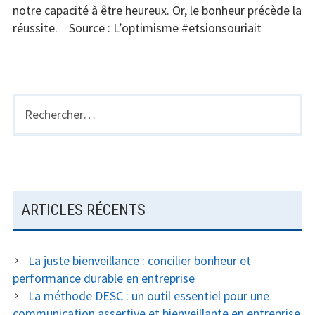
l’entreprise
notre capacité à être heureux. Or, le bonheur précède la
réussite. Source : L’optimisme #etsionsouriait
Rechercher :
BARRE
LATÉRALE
PRINCIPALE
ARTICLES RÉCENTS
La juste bienveillance : concilier bonheur et
performance durable en entreprise
La méthode DESC : un outil essentiel pour une
communication assertive et bienveillante en entreprise