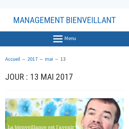
Aller
MANAGEMENT BIENVEILLANT
au
contenu
Menu
MENU
FIL
Management
Accueil
2017
mai
13
PRINCIPAL
D'ARIANE
Bien-être
JOUR :
13 MAI 2017
Vidéo
Coaching
Communicati
on
Productivité