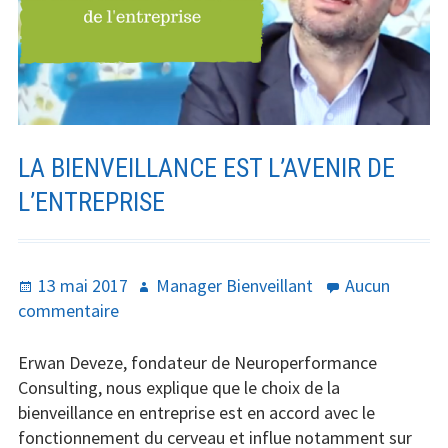
Santé
Créativité
Techno
LA BIENVEILLANCE EST L’AVENIR DE
Marketing
L’ENTREPRISE
Humour
Numérique
Publié
Auteur
13 mai 2017
Manager Bienveillant
Aucun
le
sur
commentaire
Livres
La
bienveillance
Outils
Erwan Deveze, fondateur de Neuroperformance
est
Consulting, nous explique que le choix de la
l’avenir
bienveillance en entreprise est en accord avec le
de
fonctionnement du cerveau et influe notamment sur