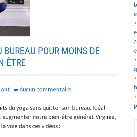
b
e
e
a
U BUREAU POUR MOINS DE
e
N-ÊTRE
q
b
sur
lant
Aucun commentaire
3
p
séances
aits du yoga sans quitter son bureau. Idéal
de
et augmenter notre bien-être général. Virginie,
R
yoga
a voie dans ces vidéos :
au