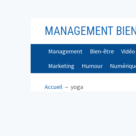
Aller
MANAGEMENT BIEN
au
contenu
MENU
Management
Bien-être
Vidéo
PRINCIPAL
Marketing
Humour
Numériqu
FIL
Accueil
yoga
D'ARIANE