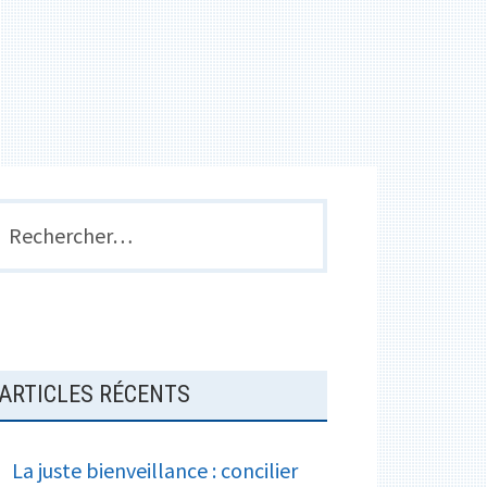
e
a
k
r
g
e
r
BARRE
echercher :
LATÉRALE
PRINCIPALE
ARTICLES RÉCENTS
La juste bienveillance : concilier