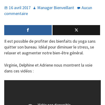
Publié
Auteur
16 avril 2017
Manager Bienveillant
Aucun
Santé
le
sur
commentaire
3
Créativité
séances
Techno
de
yoga
Marketing
Il est possible de profiter des bienfaits du yoga sans
au
quitter son bureau. Idéal pour diminuer le stress, se
bureau
Humour
relaxer et augmenter notre bien-être général.
pour
moins
Numérique
Virginie, Delphine et Adriene nous montrent la voie
de
dans ces vidéos :
stress
Livres
et
plus
Outils
de
bien-
être