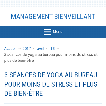
Aller
MANAGEMENT BIENVEILLANT
au
contenu
Menu
MENU
FIL
Management
Accueil
2017
avril
16
PRINCIPAL
D'ARIANE
3 séances de yoga au bureau pour moins de stress et
Bien-être
plus de bien-être
Vidéo
3 SÉANCES DE YOGA AU BUREAU
Coaching
POUR MOINS DE STRESS ET PLUS
Communicati
DE BIEN-ÊTRE
on
Productivité