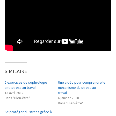
SIMILAIRE
5 exercices de sophrologie
Une vidéo pour comprendre le
anti-stress au travail
mécanisme du stress au
13 avril 2017
travail
Dans "Bien-être"
6 janvier 2018
Dans "Bien-être"
Se protéger du stress grâce à