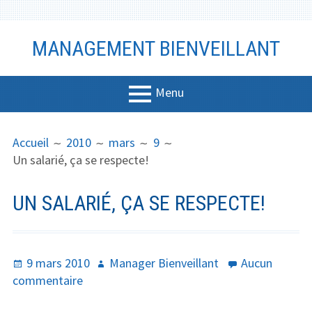
Aller
MANAGEMENT BIENVEILLANT
au
contenu
Menu
MENU
FIL
Management
Accueil
2010
mars
9
PRINCIPAL
D'ARIANE
Un salarié, ça se respecte!
Bien-être
Vidéo
UN SALARIÉ, ÇA SE RESPECTE!
Coaching
Communicati
Publié
Auteur
9 mars 2010
Manager Bienveillant
Aucun
on
le
sur
commentaire
Un
Productivité