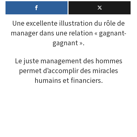
salarié,
ça
Santé
se
Une excellente illustration du rôle de
respecte!
Créativité
manager dans une relation « gagnant-
Techno
gagnant ».
Marketing
Le juste management des hommes
Humour
permet d’accomplir des miracles
humains et financiers.
Numérique
Livres
Outils