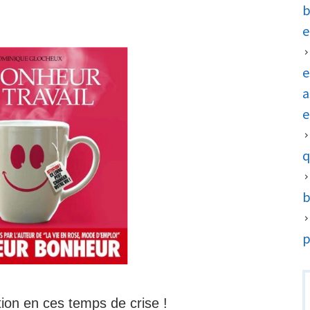
au
b
travail »
e
de
Dominique
e
Glocheux
a
e
q
b
p
R
tion en ces temps de crise !