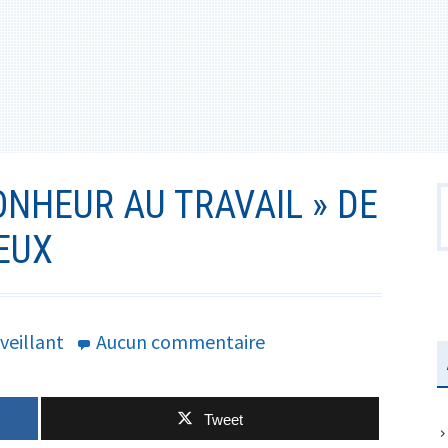
ONHEUR AU TRAVAIL » DE
R
EUX
sur
veillant
Aucun commentaire
Découvrez
« Le
Tweet
Bonheur