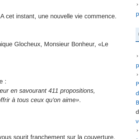
p
 A cet instant, une nouvelle vie commence.
nique Glocheux, Monsieur Bonheur, «Le
p
e :
P
eur en savourant 411 propositions,
d
ffrir à tous ceux qu’on aime»
.
B
d
v
 vous sourit franchement sur la couverture,