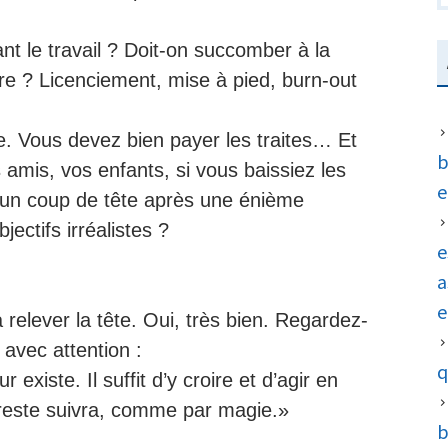
t le travail ? Doit-on succomber à la
ire ? Licenciement, mise à pied, burn-out
ue. Vous devez bien payer les traites… Et
b
 amis, vos enfants, si vous baissiez les
e
 un coup de tête après une énième
ectifs irréalistes ?
e
a
e
à relever la tête. Oui, très bien. Regardez-
avec attention :
q
xiste. Il suffit d’y croire et d’agir en
e reste suivra, comme par magie.»
b