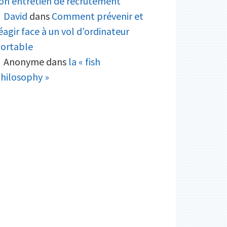
on entretien de recrutement
David
dans
Comment prévenir et
éagir face à un vol d’ordinateur
ortable
Anonyme
dans
la « fish
hilosophy »