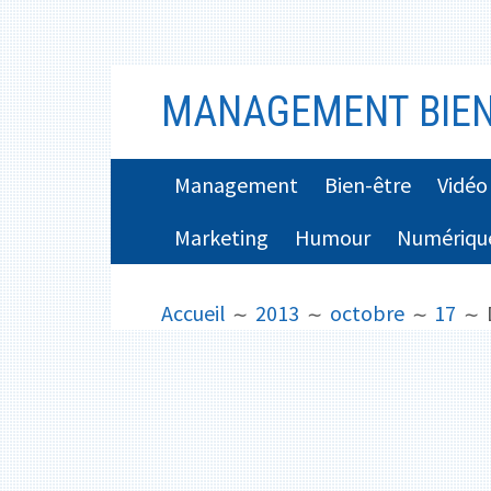
Aller
MANAGEMENT BIEN
au
contenu
MENU
Management
Bien-être
Vidéo
PRINCIPAL
Marketing
Humour
Numériqu
FIL
Accueil
2013
octobre
17
D'ARIANE