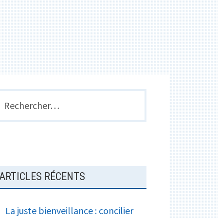
e
a
k
r
g
e
r
BARRE
echercher :
LATÉRALE
PRINCIPALE
ARTICLES RÉCENTS
La juste bienveillance : concilier