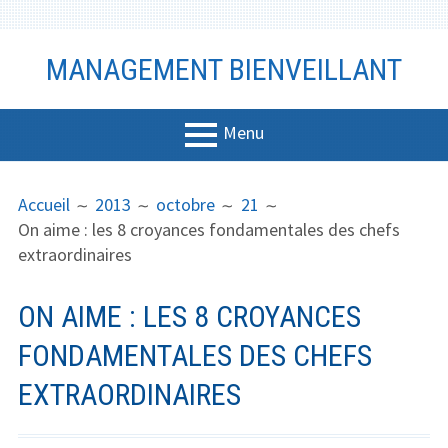
Aller
MANAGEMENT BIENVEILLANT
au
contenu
Menu
MENU
FIL
Management
Accueil
2013
octobre
21
PRINCIPAL
D'ARIANE
On aime : les 8 croyances fondamentales des chefs
Bien-être
extraordinaires
Vidéo
ON AIME : LES 8 CROYANCES
Coaching
FONDAMENTALES DES CHEFS
Communicati
EXTRAORDINAIRES
on
Productivité