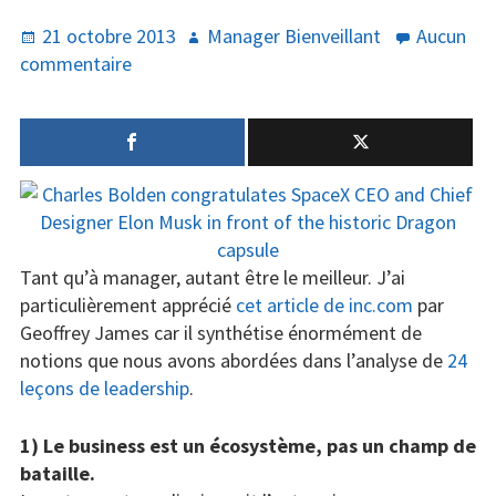
Publié
Auteur
21 octobre 2013
Manager Bienveillant
Aucun
Santé
le
sur
commentaire
On
Créativité
aime
Techno
:
les
Marketing
8
croyances
Humour
fondamentales
Tant qu’à manager, autant être le meilleur. J’ai
des
Numérique
particulièrement apprécié
cet article de inc.com
par
chefs
Geoffrey James car il synthétise énormément de
extraordinaires
Livres
notions que nous avons abordées dans l’analyse de
24
leçons de leadership
.
Outils
1) Le business est un écosystème, pas un champ de
bataille.