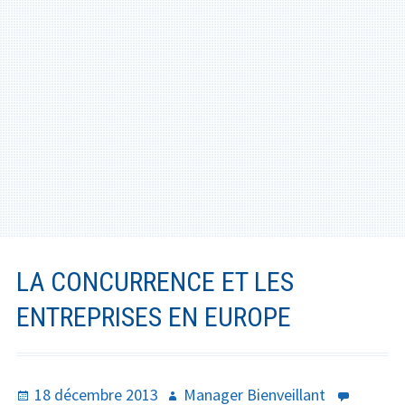
Santé
Créativité
Techno
Marketing
Humour
Numérique
LA CONCURRENCE ET LES
Livres
ENTREPRISES EN EUROPE
Outils
Publié
Auteur
18 décembre 2013
Manager Bienveillant