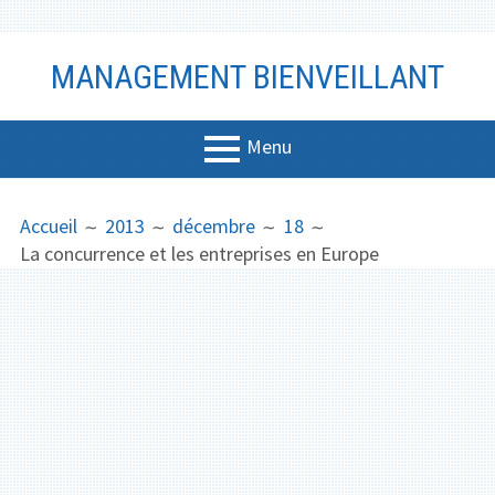
Aller
MANAGEMENT BIENVEILLANT
au
contenu
Menu
MENU
FIL
Management
Accueil
2013
décembre
18
PRINCIPAL
D'ARIANE
La concurrence et les entreprises en Europe
Bien-être
Vidéo
Coaching
Communicati
on
Productivité