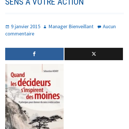
SENS À VOTRE ACTION
Publié
Auteur
9 janvier 2015
Manager Bienveillant
Aucun
le
sur
commentaire
Quand
les
décideurs
s’inspirent
des
moines:
9
principes
pour
donner
du
sens
à