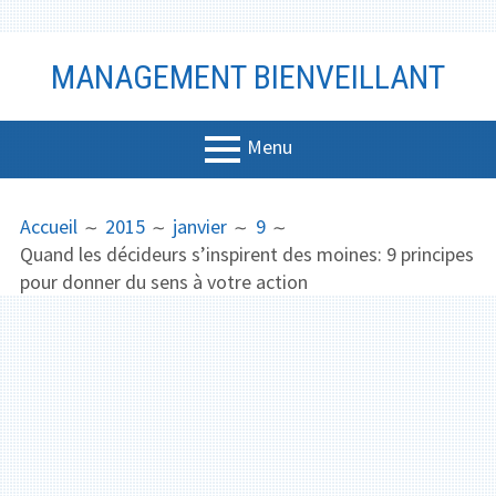
Aller
MANAGEMENT BIENVEILLANT
au
contenu
Menu
MENU
FIL
Management
Accueil
2015
janvier
9
PRINCIPAL
D'ARIANE
Quand les décideurs s’inspirent des moines: 9 principes
Bien-être
pour donner du sens à votre action
Vidéo
Coaching
Communicati
on
Productivité