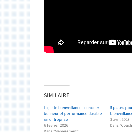
SIMILAIRE
La juste bienveillance : concilier
5 pistes pou
bonheur et performance durable
bienveillanc
en entreprise
3 avril 2023
6 février 2026
Dans "Coach
Dans "Management"