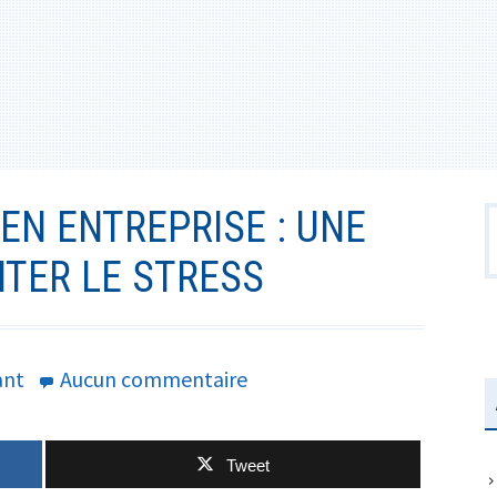
EN ENTREPRISE : UNE
R
ITER LE STRESS
sur
ant
Aucun commentaire
La
bienveillance
Tweet
en