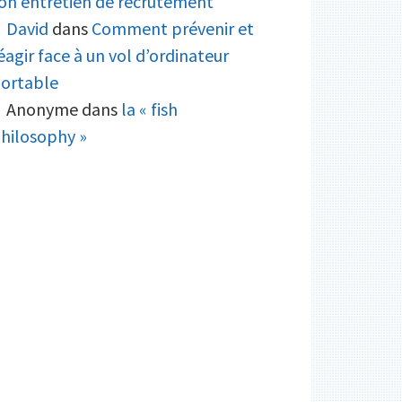
on entretien de recrutement
David
dans
Comment prévenir et
éagir face à un vol d’ordinateur
ortable
Anonyme
dans
la « fish
hilosophy »