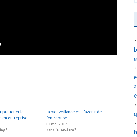
b
e
e
a
e
r pratiquer la
La bienveillance est l’avenir de
q
e en entreprise
l’entreprise
13 mai 2017
ing"
Dans "Bien-être"
b