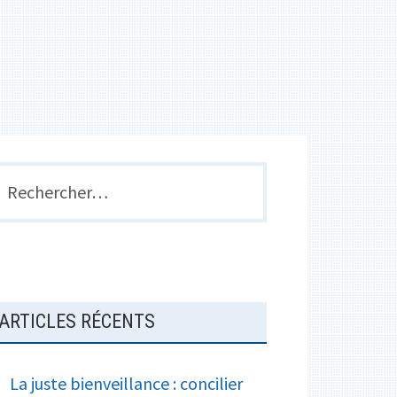
e
a
k
r
g
e
r
BARRE
echercher :
LATÉRALE
PRINCIPALE
ARTICLES RÉCENTS
La juste bienveillance : concilier