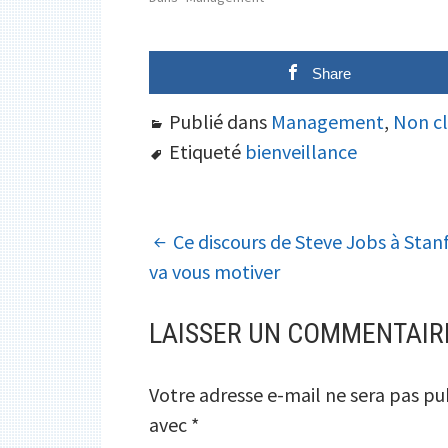
Share
Publié dans
Management
,
Non cl
Etiqueté
bienveillance
NAVIGATION
Ce discours de Steve Jobs à Stan
va vous motiver
DES
ARTICLES
LAISSER UN COMMENTAIR
Votre adresse e-mail ne sera pas pu
avec
*