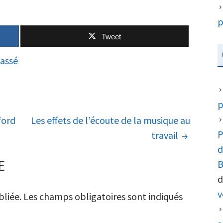
p
Tweet
assé
p
ford
Les effets de l’écoute de la musique au
P
travail
d
E
B
d
v
bliée.
Les champs obligatoires sont indiqués