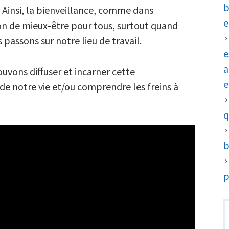
entreprise
b
 Ainsi, la bienveillance, comme dans
:
e
on de mieux-être pour tous, surtout quand
une
passons sur notre lieu de travail.
solution
e
pour
a
ouvons diffuser et incarner cette
éviter
e
 de notre vie et/ou comprendre les freins à
le
stress
q
b
p
R