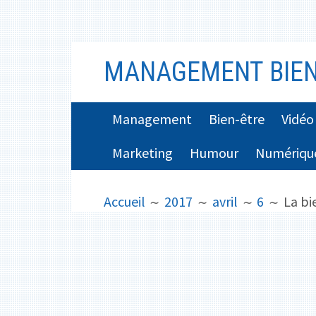
Aller
MANAGEMENT BIEN
au
contenu
MENU
Management
Bien-être
Vidéo
PRINCIPAL
Marketing
Humour
Numériqu
FIL
Accueil
2017
avril
6
La bi
D'ARIANE