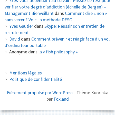
Êtes-vous dépendant au travail ? Passez ce test pour
vérifier votre degré d’addiction (échelle de Bergen) –
Management Bienveillant
dans
Comment dire « non »
sans vexer ? Voici la méthode DESC
Yves Gautier
dans
Skype: Réussir son entretien de
recrutement
David
dans
Comment prévenir et réagir face à un vol
d’ordinateur portable
Anonyme
dans
la « fish philosophy »
COLONNE
Mentions légales
Politique de confidentialité
LATÉRALE
SUBSIDIAIRE
CONTENU
Fièrement propulsé par WordPress
·
Thème Kuorinka
par
Foxland
DU
PIED