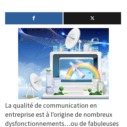
Quand
Santé
les
shadoks
Créativité
racontent
la
Techno
communication
Marketing
Humour
Numérique
Livres
Outils
La qualité de communication en
entreprise est à l’origine de nombreux
dysfonctionnements…ou de fabuleuses