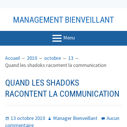
Aller
MANAGEMENT BIENVEILLANT
au
contenu
Menu
MENU
FIL
Management
Accueil
2010
octobre
13
PRINCIPAL
D'ARIANE
Quand les shadoks racontent la communication
Bien-être
Vidéo
QUAND LES SHADOKS
Coaching
RACONTENT LA COMMUNICATION
Communicati
on
Publié
Auteur
13 octobre 2010
Manager Bienveillant
Aucun
Productivité
le
sur
commentaire