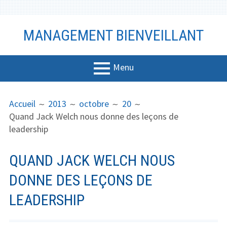
Aller
MANAGEMENT BIENVEILLANT
au
contenu
Menu
MENU
FIL
Management
Accueil
2013
octobre
20
PRINCIPAL
D'ARIANE
Quand Jack Welch nous donne des leçons de
Bien-être
leadership
Vidéo
QUAND JACK WELCH NOUS
Coaching
DONNE DES LEÇONS DE
Communicati
LEADERSHIP
on
Productivité