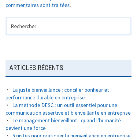
commentaires sont traitées
.
Rechercher :
BARRE
LATÉRALE
PRINCIPALE
ARTICLES RÉCENTS
La juste bienveillance : concilier bonheur et
performance durable en entreprise
La méthode DESC : un outil essentiel pour une
communication assertive et bienveillante en entreprise
Le management bienveillant : quand l’humanité
devient une force
5 pistes pour pratiquer la bienveillance en entreprise