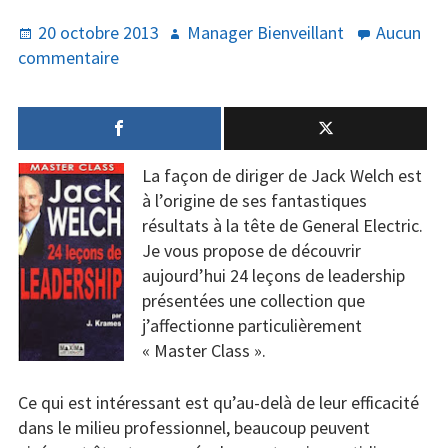
Publié
Auteur
20 octobre 2013
Manager Bienveillant
Aucun
Santé
le
sur
commentaire
Quand
Créativité
Jack
Techno
Welch
nous
Marketing
La façon de diriger de Jack Welch est
donne
à l’origine de ses fantastiques
des
Humour
résultats à la tête de General Electric.
leçons
Je vous propose de découvrir
de
Numérique
aujourd’hui 24 leçons de leadership
leadership
présentées une collection que
Livres
j’affectionne particulièrement
« Master Class ».
Outils
Ce qui est intéressant est qu’au-delà de leur efficacité
dans le milieu professionnel, beaucoup peuvent