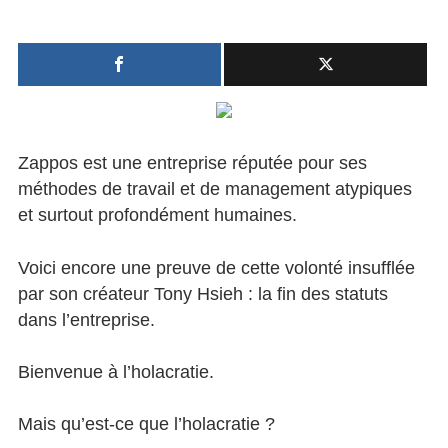
Et
Santé
Zappos
devint
Créativité
une
holacratie
Techno
Zappos est une entreprise réputée pour ses
Marketing
méthodes de travail et de management atypiques
et surtout profondément humaines.
Humour
Numérique
Voici encore une preuve de cette volonté insufflée
par son créateur Tony Hsieh : la fin des statuts
Livres
dans l’entreprise.
Outils
Bienvenue à l’holacratie.
Mais qu’est-ce que l’holacratie ?