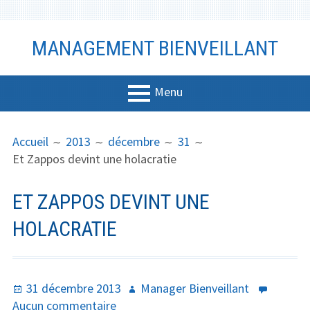
Aller
MANAGEMENT BIENVEILLANT
au
contenu
Menu
MENU
FIL
Management
Accueil
2013
décembre
31
PRINCIPAL
D'ARIANE
Et Zappos devint une holacratie
Bien-être
Vidéo
ET ZAPPOS DEVINT UNE
Coaching
HOLACRATIE
Communicati
on
Publié
Auteur
31 décembre 2013
Manager Bienveillant
Productivité
le
sur
Aucun commentaire