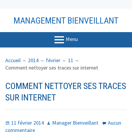
Aller
MANAGEMENT BIENVEILLANT
au
contenu
Menu
MENU
FIL
Management
Accueil
2014
février
11
PRINCIPAL
D'ARIANE
Comment nettoyer ses traces sur internet
Bien-être
Vidéo
COMMENT NETTOYER SES TRACES
Coaching
SUR INTERNET
Communicati
on
Publié
Auteur
11 février 2014
Manager Bienveillant
Aucun
Productivité
le
sur
commentaire