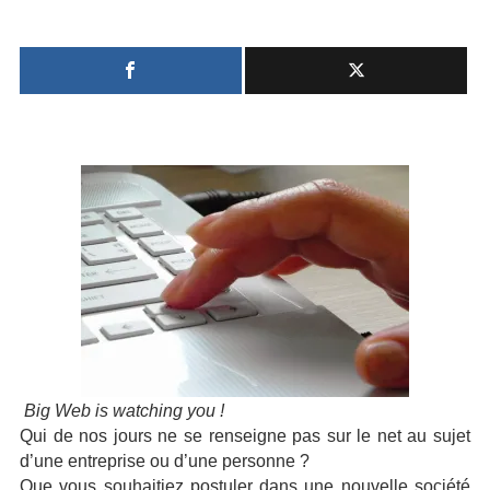
Comment
Santé
nettoyer
ses
Créativité
traces
sur
Techno
internet
Marketing
Humour
Numérique
Livres
Outils
Big Web is watching you !
Qui de nos jours ne se renseigne pas sur le net au sujet
d’une entreprise ou d’une personne ?
Que vous souhaitiez postuler dans une nouvelle société