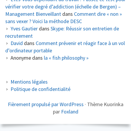
vérifier votre degré d’addiction (échelle de Bergen) –
Management Bienveillant
dans
Comment dire « non »
sans vexer ? Voici la méthode DESC
Yves Gautier
dans
Skype: Réussir son entretien de
recrutement
David
dans
Comment prévenir et réagir face à un vol
d’ordinateur portable
Anonyme
dans
la « fish philosophy »
COLONNE
Mentions légales
Politique de confidentialité
LATÉRALE
SUBSIDIAIRE
CONTENU
Fièrement propulsé par WordPress
·
Thème Kuorinka
par
Foxland
DU
PIED