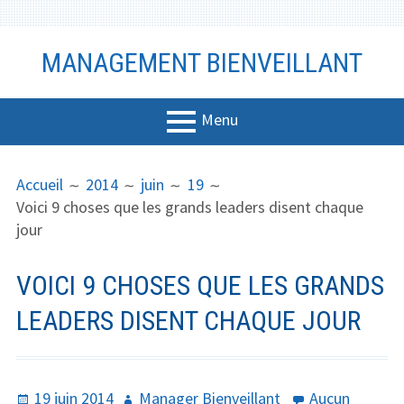
Aller
MANAGEMENT BIENVEILLANT
au
contenu
Menu
MENU
FIL
Management
Accueil
2014
juin
19
PRINCIPAL
D'ARIANE
Voici 9 choses que les grands leaders disent chaque
Bien-être
jour
Vidéo
VOICI 9 CHOSES QUE LES GRANDS
Coaching
LEADERS DISENT CHAQUE JOUR
Communicati
on
Productivité
Publié
Auteur
19 juin 2014
Manager Bienveillant
Aucun