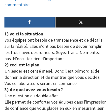
le
sur
commentaire
Santé
Voici
9
Créativité
choses
que
Techno
1) voici la situation
les
Vos équipes ont besoin de transparence et de détails
grands
Marketing
sur la réalité. Elles n’ont pas besoin de devoir remplir
leaders
les trous avec des rumeurs. Soyez franc. Ne mentez
disent
Humour
pas. N’occultez rien d’important.
chaque
2) ceci est le plan
Numérique
jour
Un leader est censé mené. Donc il est primordial de
donner la direction et de montrer que vous décidez.
Livres
Vos collaborateurs seront en confiance.
Outils
3) de quoi avez-vous besoin ?
Une question au double effet.
Elle permet de conforter vos équipes dans l’impression
de confiance que vous placez en eux en mesurant leur