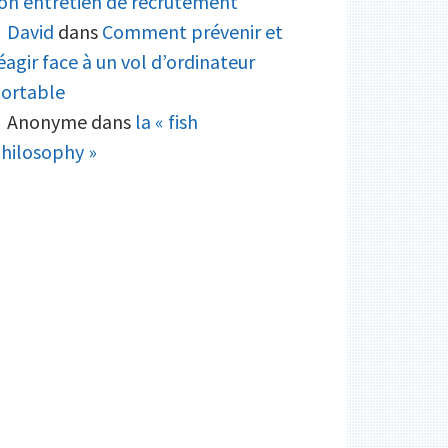
on entretien de recrutement
David
dans
Comment prévenir et
éagir face à un vol d’ordinateur
ortable
Anonyme
dans
la « fish
hilosophy »