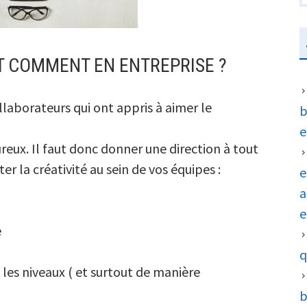
IT COMMENT EN ENTREPRISE ?
llaborateurs qui ont appris à aimer le
b
e
reux. Il faut donc donner une direction à tout
er la créativité au sein de vos équipes :
e
a
e
e
q
es niveaux ( et surtout de manière
b