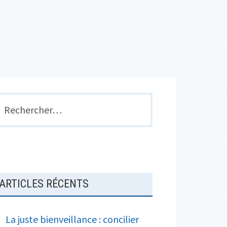
e
a
k
r
g
e
r
BARRE
echercher :
LATÉRALE
PRINCIPALE
ARTICLES RÉCENTS
La juste bienveillance : concilier