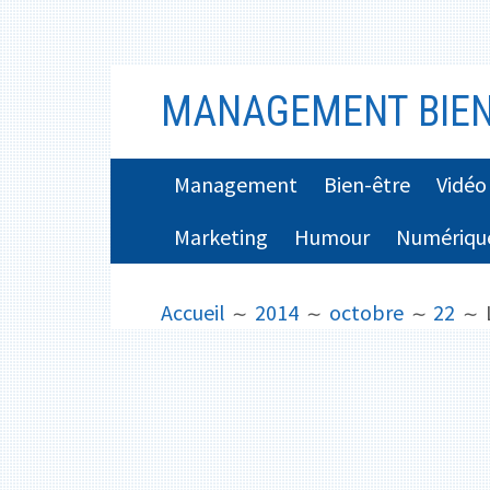
Aller
MANAGEMENT BIEN
au
contenu
MENU
Management
Bien-être
Vidéo
PRINCIPAL
Marketing
Humour
Numériqu
FIL
Accueil
2014
octobre
22
D'ARIANE