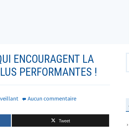
QUI ENCOURAGENT LA
R
PLUS PERFORMANTES !
sur
veillant
Aucun commentaire
Les
entreprises
Tweet
qui