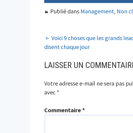
Publié dans
Management
,
Non cl
NAVIGATION
Voici 9 choses que les grands lea
disent chaque jour
DES
ARTICLES
LAISSER UN COMMENTAIR
Votre adresse e-mail ne sera pas pu
avec
*
Commentaire
*