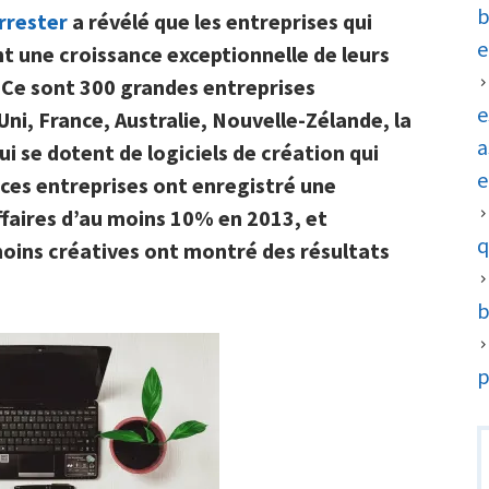
encouragent
b
rrester
a révélé que les entreprises qui
la
e
nt une croissance exceptionnelle de leurs
créativité
 Ce sont 300 grandes entreprises
sont
e
i, France, Australie, Nouvelle-Zélande, la
plus
a
ui se dotent de logiciels de création qui
performantes
e
 ces entreprises ont enregistré une
!
affaires d’au moins 10% en 2013, et
q
oins créatives ont montré des résultats
b
p
R