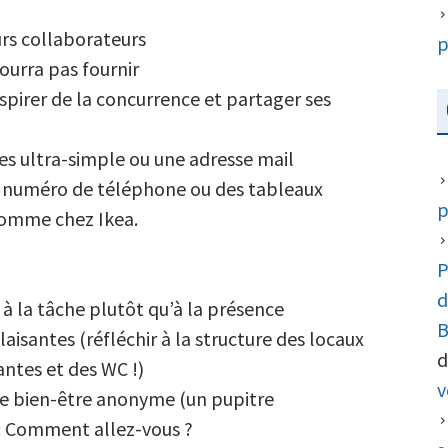
urs collaborateurs
p
ourra pas fournir
nspirer de la concurrence et partager ses
es ultra-simple ou une adresse mail
n numéro de téléphone ou des tableaux
p
 comme chez Ikea.
P
d
 la tâche plutôt qu’à la présence
B
plaisantes (réfléchir à la structure des locaux
d
ntes et des WC !)
v
de bien-être anonyme (un pupitre
) : Comment allez-vous ?