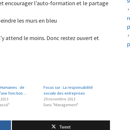
s
et encourager l’auto-formation et le partage
r
peindre les murs en bleu
p
s’y attend le moins. Donc restez ouvert et
p
Humaines : de
Focus sur : La responsabilité
d’une fonction…
sociale des entreprises
 2013
29 novembre 2013
lassé"
Dans "Management"
Tweet