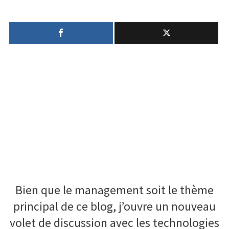
Gesture
Santé
cube:
le
Créativité
cube
interactif
Techno
Marketing
Humour
Numérique
Livres
Outils
Bien que le management soit le thème
principal de ce blog, j’ouvre un nouveau
volet de discussion avec les technologies