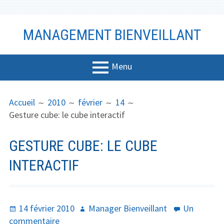
Aller
MANAGEMENT BIENVEILLANT
au
contenu
Menu
MENU
FIL
Management
Accueil
2010
février
14
PRINCIPAL
D'ARIANE
Gesture cube: le cube interactif
Bien-être
Vidéo
GESTURE CUBE: LE CUBE
Coaching
INTERACTIF
Communicati
on
Publié
Auteur
14 février 2010
Manager Bienveillant
Un
Productivité
le
sur
commentaire