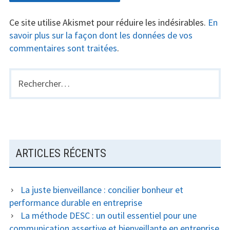
Ce site utilise Akismet pour réduire les indésirables.
En
savoir plus sur la façon dont les données de vos
commentaires sont traitées
.
Rechercher :
BARRE
LATÉRALE
PRINCIPALE
ARTICLES RÉCENTS
La juste bienveillance : concilier bonheur et
performance durable en entreprise
La méthode DESC : un outil essentiel pour une
communication assertive et bienveillante en entreprise